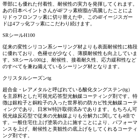
帯部にも優れた付着性、耐候性の実力を発揮してくれます。
あの日本ペイントさんが4Fフッ素樹脂が高騰したことによ
りドゥフロンフッ素に切り替えた中、この4Fイージスガー
ドは4フッ化フッ素にこだわり続けます。
SRシールH100
従来の変性シリコン系シーリング材よりも表面耐候性に格段
に優れており、色褪せが少なく、薄膜耐候性も向上していま
す。SRシール100は、耐候性、接着耐久性、応力緩和性など
のすべてを兼ね備えているシーリング材となります。
クリスタルシーズンtg
超合金・レアメタルと呼ばれている酸化タングステン(tg）
を主原料とした可視光応答型光触媒コーティング剤です。特
徴は銀粒子と銅粒子の入った世界初の防カビ性光触媒コーテ
ィングであり、日米W特許取得済みであります。もちろん可
視光線反応型で従来の光触媒よりも分解力に関しても4倍で
す。一般住宅仕上げ塗装の上に施すことにより、パフォーマ
ンスを上げ、耐候性と美観性の底上げをしてくれるコーティ
ング剤です。