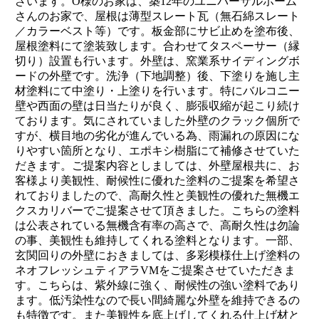
ざいます。O様のお家は、築12年のユニバーサルホーム
さんのお家で、屋根は薄型スレート瓦（無石綿スレート
／カラーベスト等）です。板金部にサビ止めを塗布後、
屋根塗料にて塗装致します。合わせてタスペーサー（縁
切り）設置も行います。外壁は、窯業系サイディングボ
ードの外壁です。洗浄（下地調整）後、下塗りを施し主
材塗料にて中塗り・上塗りを行います。特にバルコニー
壁や西面の壁は日当たりが良く、膨張収縮が起こり続け
ております。気にされていました外壁のクラック個所で
すが、横目地の劣化が進んでいる為、雨漏れの原因にな
りやすい箇所となり、エポキシ樹脂にて補修させていた
だきます。ご提案内容としましては、外壁屋根共に、お
客様より美観性、耐候性に優れた塗料のご提案を希望さ
れておりましたので、高耐久性と美観性の優れた無機エ
クスカリバーでご提案させて頂きました。こちらの塗料
は公表されている無機含有率の高さで、高耐久性は勿論
の事、美観性も維持してくれる塗料となります。一部、
玄関回りの外壁におきましては、多彩模様仕上げ塗料の
ネオフレッシュティアラVMをご提案させていただきま
す。こちらは、紫外線に強く、耐候性の強い塗料であり
ます。低汚染性なので長い間綺麗な外壁を維持できるの
も特徴です。また美観性を底上げしてくれる仕上げ材と