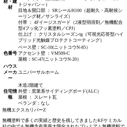
材・建
トジャパン～）
材
目地＆開口部 ： SRシールH100（超耐久・高耐候シ
ーリング材／サンライズ）
付帯 ： 4Fイージスガード（2液型弱溶剤／無機配合
型4フッ化フッ素塗料／CPJ）
仕上げ ： クリスタルシーズンtg（可視光応答型ハイ
ブリッド光触媒プロテクトコーティング）
ベース壁：SC-10(ニットコウN-85）
色番号
アクセント壁 ：VM509-C
屋根：SC-47(ニットコウN-20）
ハウス
メーカ
ユニバーサルホーム
ー
木造2階建て
住宅情
外壁：窯業系サイディングボード(ALC）
報
屋根 ： スレート瓦
ベランダ：なし
無機エクスカリバーZ
無機塗料で多くの実績と歴史を残してきましたKFケミカル
社の中でも無機含有率最大限化されたプレミアム無機塗料で