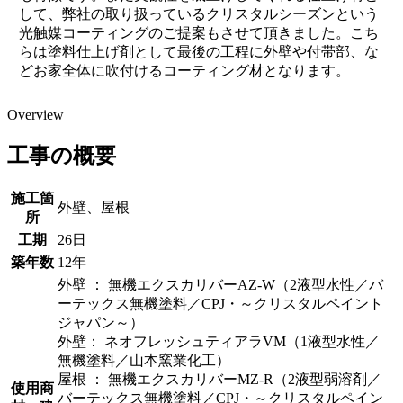
して、弊社の取り扱っているクリスタルシーズンという
光触媒コーティングのご提案もさせて頂きました。こち
らは塗料仕上げ剤として最後の工程に外壁や付帯部、な
どお家全体に吹付けるコーティング材となります。
Overview
工事の概要
施工箇
外壁、屋根
所
工期
26日
築年数
12年
外壁 ： 無機エクスカリバーAZ-W（2液型水性／バ
ーテックス無機塗料／CPJ・～クリスタルペイント
ジャパン～）
外壁： ネオフレッシュティアラVM（1液型水性／
無機塗料／山本窯業化工）
屋根 ： 無機エクスカリバーMZ-R（2液型弱溶剤／
使用商
バーテックス無機塗料／CPJ・～クリスタルペイン