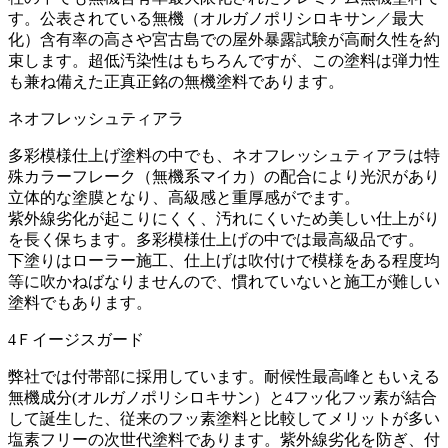
す。公表されている無機（オルガノポリシロキサン／最大
化）含有率の高さや宮古島での屋外暴露試験が高耐久性を約
束します。超低汚染性はもちろんですが、この塗料は弾力性
も兼ね備えた正真正銘の無機塗料であります。
ネオフレッシュティアラ
多彩模様仕上げ塗料の中でも、ネオフレッシュティアラは特
殊カラーフレーク（無機系マイカ）の配合により光沢があり
立体的な塗膜となり、高級感と重厚感がでます。
紫外線劣化が起こりにくく、汚れにくいため美しい仕上がり
を長く保ちます。多彩模様仕上げの中では最高級品です。
下塗りはローラー施工、仕上げは吹付けで模様をある程度均
等に吹かねばなりませんので、慣れていないと施工が難しい
塗料でもあります。
4Ｆイージスガード
弊社では付帯部に採用しています。耐候性最高峰ともいえる
無機成分(オルガノポリシロキサン）と4フッ化フッ素が結合
して誕生した、従来のフッ素塗料と比較してメリットが多い
塩素フリーの次世代塗料であります。紫外線劣化を防ぎ、付