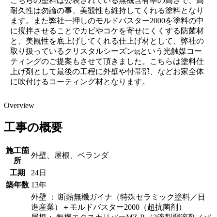
こちらの塗料は公表されている無機含有率の高さで、高
耐久性は勿論の事、美観性も維持してくれる塗料となり
ます。また弊社一押しのモルドバスター2000を塗料の中
に撹拌させることでカビやコケを寄せにくくする防菌材
と、美観性を底上げしてくれる仕上げ材として、弊社の
取り扱っているクリスタルシーズンtgという光触媒コー
ティングのご提案もさせて頂きました。こちらは塗料仕
上げ剤として最後の工程に外壁や付帯部、などお家全体
に吹付けるコーティング材となります。
Overview
工事の概要
施工箇
外壁、屋根、ベランダ
所
工期
24日
築年数
13年
外壁 ： 断熱無機ガイナ（特殊セラミック塗料／日
進産業）＋モルドバスター2000（超抗菌剤）