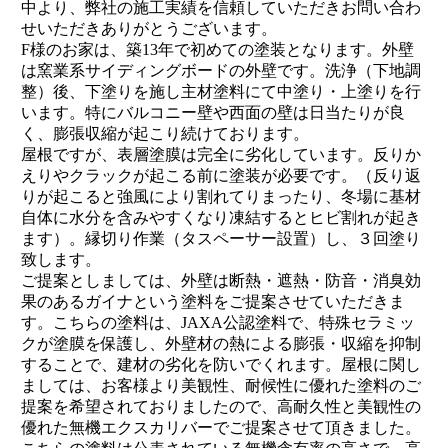
中より、弊社の施工実績を信頼していただきお問い合わ
せいただきありがとうございます。
F様のお家は、築13年で初めての塗装となります。外壁
は窯業系サイディングボードの外壁です。洗浄（下地調
整）後、下塗りを施し主材塗料にて中塗り・上塗りを行
います。特にバルコニー壁や西面の壁は日当たりが良
く、膨張収縮が起こり続けております。
屋根ですが、表層塗膜は完全に劣化しています。反りか
えりやクラックが起こる前に塗装が必要です。（反り返
りが起こると強風により割れてりまったり、冬場に基材
自体に水分を含みやすくなり凍結するとヒビ割れが起き
ます）。縁切り作業（タスペーサー設置）し、３回塗り
致します。
ご提案としましては、外壁は断熱・遮熱・防音・消臭効
果のあるガイナという塗料をご提案させていただきま
す。こちらの塗料は、JAXA公認塗料で、特殊セラミッ
クが塗膜を保護し、外壁材の熱による膨張・収縮を抑制
することで、建材の劣化を防いでくれます。屋根に関し
ましては、お客様より美観性、耐候性に優れた塗料のご
提案を希望されておりましたので、高耐久性と美観性の
優れた無機エクスカリバーでご提案させて頂きました。