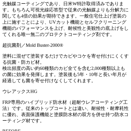
光触媒コーティングであり、日米W特許取得済みでありま
す。もちろん可視光線応答型で従来の光触媒よりも分解力に
関しても4倍の効果が期待できます。一般住宅仕上げ塗装の
上に施すことにより、UVカット機能とセルフクリーニング
機能のパフォーマンスを上げ、耐候性と美観性の底上げをし
てくれる唯一無二のプロテクトコーティング剤です。
超抗菌剤／Mold Buster-2000®
塗料に混ぜて塗装するだけでカビやコケを寄せ付けにくくす
る抗菌・防カビ材。
検出頻度の高い約60種類のカビ全てを含む2,000種類以上も
の菌に効果を発揮します。塗装後も5年・10年と長い年月が
経過しても菌を寄せ付けなくしてくれます。
ウレアックスHG
FRP専用のハイブリッド防水材（超耐ウレアコーティング工
法）です。従来のトップコートとは違い、耐候性・耐摩耗性
に優れ、表面保護機能と塗膜防水材の双方を併せ持つ防水コ
ーティング材です。