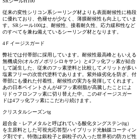
SRシールH100
従来の変性シリコン系シーリング材よりも表面耐候性に格段
に優れており、色褪せが少なく、薄膜耐候性も向上していま
す。SRシール100は、耐候性、接着耐久性、応力緩和性など
のすべてを兼ね備えているシーリング材となります。
4Ｆイージスガード
弊社では付帯部に採用しています。耐候性最高峰ともいえる
無機成分(オルガノポリシロキサン）と4フッ化フッ素が結合
して誕生した、従来のフッ素塗料と比較してメリットが多い
塩素フリーの次世代塗料であります。紫外線劣化を防ぎ、付
帯部にも優れた付着性、耐候性の実力を発揮してくれます。
あの日本ペイントさんが4Fフッ素樹脂が高騰したことによ
りドゥフロンフッ素に切り替えた中、この4Fイージスガー
ドは4フッ化フッ素にこだわり続けます。
クリスタルシーズンtg
超合金・レアメタルと呼ばれている酸化タングステン(tg）
を主原料とした可視光応答型ハイブリッド光触媒コーティン
グ剤です。特徴は銀粒子と銅粒子の入った世界初の防カビ性