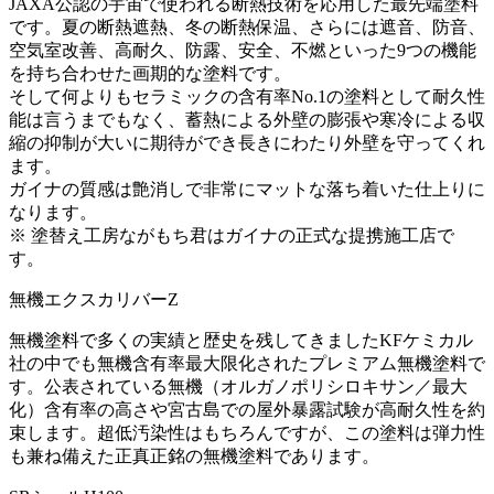
JAXA公認の宇宙で使われる断熱技術を応用した最先端塗料
です。夏の断熱遮熱、冬の断熱保温、さらには遮音、防音、
空気室改善、高耐久、防露、安全、不燃といった9つの機能
を持ち合わせた画期的な塗料です。
そして何よりもセラミックの含有率No.1の塗料として耐久性
能は言うまでもなく、蓄熱による外壁の膨張や寒冷による収
縮の抑制が大いに期待ができ長きにわたり外壁を守ってくれ
ます。
ガイナの質感は艶消しで非常にマットな落ち着いた仕上りに
なります。
※ 塗替え工房ながもち君はガイナの正式な提携施工店で
す。
無機エクスカリバーZ
無機塗料で多くの実績と歴史を残してきましたKFケミカル
社の中でも無機含有率最大限化されたプレミアム無機塗料で
す。公表されている無機（オルガノポリシロキサン／最大
化）含有率の高さや宮古島での屋外暴露試験が高耐久性を約
束します。超低汚染性はもちろんですが、この塗料は弾力性
も兼ね備えた正真正銘の無機塗料であります。