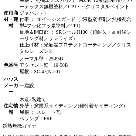
屋根： 無機エクスカリバーMZ-R（2液型弱溶剤／バ
ーテックス無機塗料／CPJ・～クリスタルペイント
使用商
ジャパン～）
材・建
付帯 ： 4Fイージスガード（2液型弱溶剤／無機配合
材
型4フッ化フッ素塗料／CPJ）
目地＆開口部 ： SRシールH100（超耐久・高耐候シ
ーリング材／サンライズ）
仕上げ材：光触媒プロテクトコーティング／クリス
タルシーズン®
ノーマル壁：25-85B
色番号
アクセント壁：19-50B
屋根：SC-47(N-20）
ハウス
メーカ
一建設
ー
木造2階建て
住宅情
外壁：窯業系サイディング(難付着サイディング）
報
屋根 ： スレート瓦
ベランダ：FRP
断熱無機ガイナ