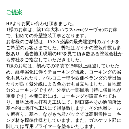
ご提案
HPよりお問い合わせ頂きました。
T様のお家は、築15年大和ハウスxevo(ジーヴォ)のお家
で、初めての外壁塗装工事となります。
お客様のご希望は、JAXA公認の最先端塗料のガイナを
ご希望のお客さまでした。弊社はガイナの塗装件数も多
数あり、過去施工現場のHPを見て頂き数ある塗装会社か
ら弊社をご指定していただきました。
T様のお宅は、初めての塗装で15年以上経過していたた
め、経年劣化に伴うチョーキング現象、コーキングの劣
化も見られたり、バルコニー壁や西側ベランダの壁日当
たりが良く紫外線による色あせも目立ちました。目地部
分のコーキングですが、外壁の一部目地（特に横目地が
重要です）や開口部には、コーキングが設置されてお
り、目地は撤去打替え工法にて、開口部やその他箇所は
基本的に増打ち工法にて補修致します。その他雑シール
ヶ所有り。基本、ながもち君パックでは高耐候性コーキ
ング材を標準仕様としています。また、ガスケット部に
関しては専用プライマーを塗布いたします。