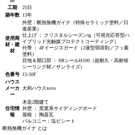
工期
25日
築年数
15年
外壁：断熱無機ガイナ（特殊セラミック塗料／日
進産業）
仕上げ ： クリスタルシーズンtg（可視光応答型ハ
使用商
イブリッド光触媒プロテクトコーティング）
材・建
付帯 ： 4Fイージスガード（2液型弱溶剤／フッ素
材
塗料）
目地＆開口部 ： SRシールH100（超耐久・高耐候
シーリング材／サンライズ）
色番号
15-50F
ハウス
メーカ
大和ハウスxevo
ー
木造2階建て
住宅情
外壁 ： 窯業系サイディングボード
報
屋根 ： 陶器瓦
バルコニー：塩ビシート
断熱無機ガイナ とは