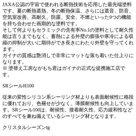
JAXA公認の宇宙で使われる断熱技術を応用した最先端塗料
です。夏の断熱遮熱、冬の断熱保温、さらには遮音、防音、
空気室改善、高耐久、防露、安全、不燃といった9つの機能
を持ち合わせた画期的な塗料です。
そして何よりもセラミックの含有率No.1の塗料として耐久性
能は言うまでもなく、蓄熱による外壁の膨張や寒冷による収
縮の抑制が大いに期待ができ長きにわたり外壁を守ってくれ
ます。
ガイナの質感は艶消しで非常にマットな落ち着いた仕上りに
なります。
※ 塗替え工房ながもち君はガイナの正式な提携施工店で
す。
SRシールH100
従来の変性シリコン系シーリング材よりも表面耐候性に格段
に優れており、色褪せが少なく、薄膜耐候性も向上していま
す。SRシール100は、耐候性、接着耐久性、応力緩和性など
のすべてを兼ね備えているシーリング材となります。
クリスタルシーズンtg