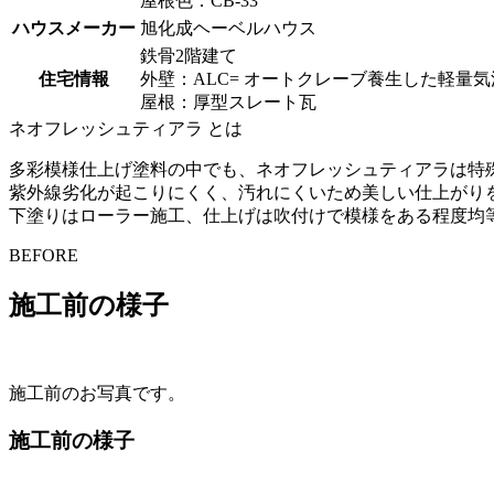
屋根色：CB-33
ハウスメーカー
旭化成ヘーベルハウス
鉄骨2階建て
住宅情報
外壁：ALC= オートクレーブ養生した軽量気泡コンクリート (a
屋根：厚型スレート瓦
ネオフレッシュティアラ とは
多彩模様仕上げ塗料の中でも、ネオフレッシュティアラは特
紫外線劣化が起こりにくく、汚れにくいため美しい仕上がり
下塗りはローラー施工、仕上げは吹付けで模様をある程度均
BEFORE
施工前の様子
施工前のお写真です。
施工前の様子