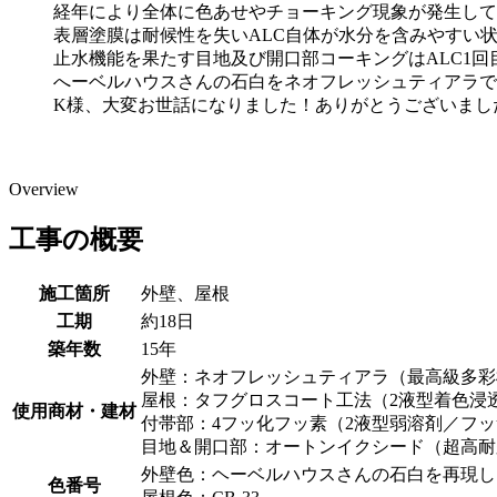
経年により全体に色あせやチョーキング現象が発生して
表層塗膜は耐候性を失いALC自体が水分を含みやすい
止水機能を果たす目地及び開口部コーキングはALC1
へーベルハウスさんの石白をネオフレッシュティアラで
K様、大変お世話になりました！ありがとうございまし
Overview
工事の概要
施工箇所
外壁、屋根
工期
約18日
築年数
15年
外壁：ネオフレッシュティアラ（最高級多彩
屋根：タフグロスコート工法（2液型着色浸
使用商材・建材
付帯部：4フッ化フッ素（2液型弱溶剤／フ
目地＆開口部：オートンイクシード（超高耐
外壁色：ヘーベルハウスさんの石白を再現し
色番号