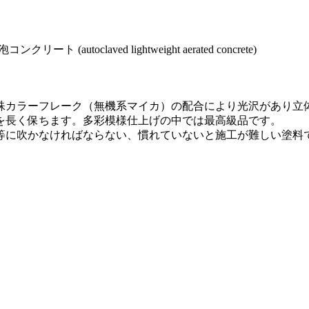
utoclaved lightweight aerated concrete)
殊カラーフレーク（無機系マイカ）の配合により光沢があり立
を長く保ちます。多彩模様仕上げの中では最高級品です。
等に吹かなければならない、慣れていないと施工が難しい塗料