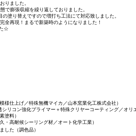
おりました。
状態で膨張収縮を繰り返しておりました。
回目の塗り替えですので増打ち工法にて対応致しました。
完全再現！まるで新築時のようになりました！
た☆
模様仕上げ／特殊無機マイカ／山本窯業化工株式会社）
透シリコン強化プライマー＋特殊クリヤーコーティング／オリ
ッ素塗料）
久・高耐候シーリング材／オート化学工業）
ました（調色品）