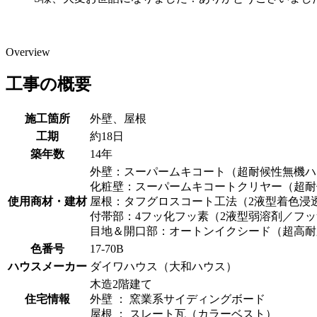
Overview
工事の概要
施工箇所
外壁、屋根
工期
約18日
築年数
14年
外壁：スーパームキコート（超耐候性無機ハ
化粧壁：スーパームキコートクリヤー（超耐
使用商材・建材
屋根：タフグロスコート工法（2液型着色浸
付帯部：4フッ化フッ素（2液型弱溶剤／フ
目地＆開口部：オートンイクシード（超高耐
色番号
17-70B
ハウスメーカー
ダイワハウス（大和ハウス）
木造2階建て
住宅情報
外壁 ： 窯業系サイディングボード
屋根 ： スレート瓦（カラーベスト）