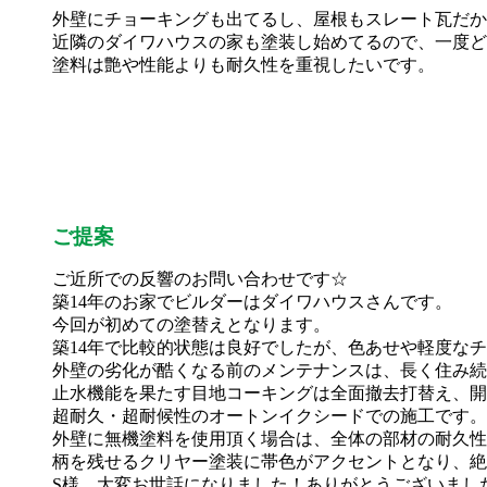
外壁にチョーキングも出てるし、屋根もスレート瓦だか
近隣のダイワハウスの家も塗装し始めてるので、一度ど
塗料は艶や性能よりも耐久性を重視したいです。
ご提案
ご近所での反響のお問い合わせです☆
築14年のお家でビルダーはダイワハウスさんです。
今回が初めての塗替えとなります。
築14年で比較的状態は良好でしたが、色あせや軽度な
外壁の劣化が酷くなる前のメンテナンスは、長く住み続
止水機能を果たす目地コーキングは全面撤去打替え、開
超耐久・超耐候性のオートンイクシードでの施工です。
外壁に無機塗料を使用頂く場合は、全体の部材の耐久性
柄を残せるクリヤー塗装に帯色がアクセントとなり、絶
S様、大変お世話になりました！ありがとうございまし