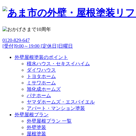
0120-829-647
[受付]9:00～19:00 [定休日]日曜日
外壁屋根塗装のポイント
積水ハウス・セキスイハイム
ダイワハウス
トヨタホーム
ミサワホーム
旭化成ホームズ
パナホーム
ヤマダホームズ・エスバイエル
アパート・マンション塗装
外壁屋根プラン
外壁屋根プラン 一覧
外壁塗装
屋根塗装