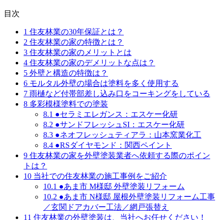
目次
1
住友林業の30年保証とは？
2
住友林業の家の特徴とは？
3
住友林業の家のメリットとは
4
住友林業の家のデメリットな点は？
5
外壁と構造の特徴は？
6
モルタル外壁の場合は塗料を多く使用する
7
雨樋など付帯部差し込み口をコーキングをしている
8
多彩模様塗料での塗装
8.1
●セラミエレガンス：エスケー化研
8.2
●サンドフレッシュSI：エスケー化研
8.3
●ネオフレッシュティアラ：山本窯業化工
8.4
●RSダイヤモンド：関西ペイント
9
住友林業の家を外壁塗装業者へ依頼する際のポイン
トは？
10
当社での住友林業の施工事例をご紹介
10.1
●あま市 M様邸 外壁塗装リフォーム
10.2
●あま市 N様邸 屋根外壁塗装リフォーム工事
／玄関ドアカバー工法／網戸張替え
11
住友林業の外壁塗装は、当社へお任せください！