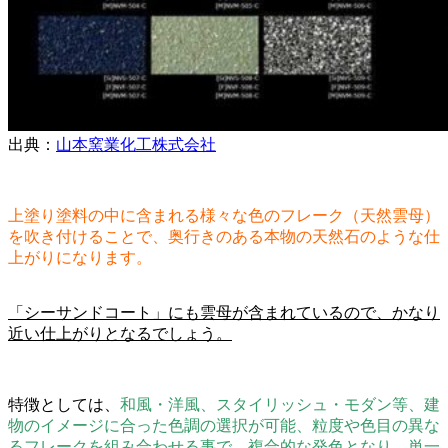
出典：
山本窯業化工株式会社
上塗り塗料の中に含まれる様々な色のフレーク（天然雲母）
を吹き付けることで、奥行きのある本物の天然石のような仕
上がりになります。
「シーサンドコート」にも雲母が含まれているので、かなり
近い仕上がりとなるでしょう。
特徴としては、
和風・洋風、スタイリッシュ・モダン等、建
物のイメージに合った色調の選択が可能、粒度や色目の異な
るフレークを組み合わせる事で、複合的な発色となり、単一